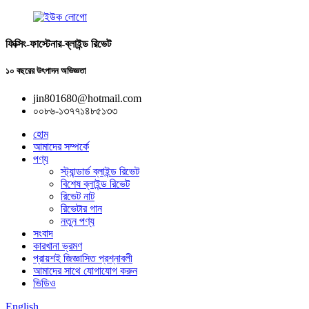
ফিক্সিং-ফাস্টেনার-ব্লাইন্ড রিভেট
১০ বছরের উৎপাদন অভিজ্ঞতা
jin801680@hotmail.com
০০৮৬-১৩৭৭১৪৮৫১৩৩
হোম
আমাদের সম্পর্কে
পণ্য
স্ট্যান্ডার্ড ব্লাইন্ড রিভেট
বিশেষ ব্লাইন্ড রিভেট
রিভেট নাট
রিভেটার গান
নতুন পণ্য
সংবাদ
কারখানা ভ্রমণ
প্রায়শই জিজ্ঞাসিত প্রশ্নাবলী
আমাদের সাথে যোগাযোগ করুন
ভিডিও
English