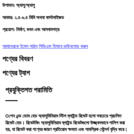
উপাদান: অ্যালু/অ্যালু
আকার: ২.৪-৬.৪ মিমি অথবা কাস্টমাইজড
প্রয়োগ: নির্মাণ, ভবন এবং আসবাবপত্র
আমাদেরকে ইমেল পাঠান
পিডিএফ হিসাবে ডাউনলোড করুন
পণ্যের বিবরণ
পণ্যের ট্যাগ
প্রযুক্তিগত পরামিতি
পেন এন্ড ডোম হেড অ্যালুমিনিয়াম স্টিল ব্লাইন্ড রিভেট হলো সবচেয়ে প্রচলিত
O
রিভেট হেড। রিভেটকিং অ্যালুমিনিয়াম ব্লাইন্ড রিভেটগুলো উজ্জ্বলভাবে পালিশ করা
হয়, যা রিভেট করা পণ্যের জারণ প্রতিরোধ ক্ষমতা এবং সামগ্রিক সৌন্দর্য বৃদ্ধি করে।