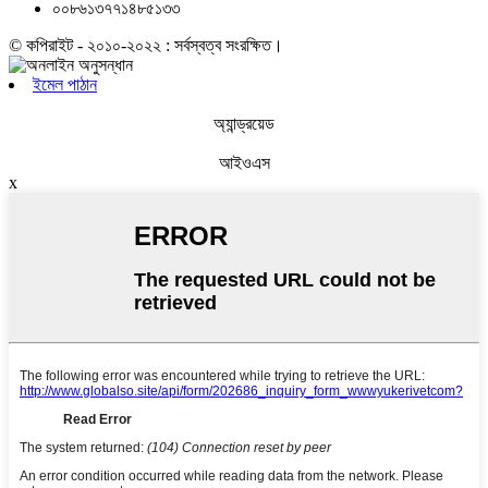
০০৮৬১৩৭৭১৪৮৫১৩৩
© কপিরাইট - ২০১০-২০২২ : সর্বস্বত্ব সংরক্ষিত।
ইমেল পাঠান
অ্যান্ড্রয়েড
আইওএস
x