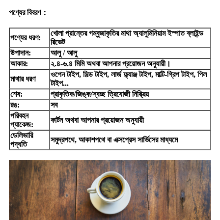
পণ্যের বিবরণ
：
খোলা প্রান্তের গম্বুজাকৃতির মাথা অ্যালুমিনিয়াম ইস্পাত ব্লাইন্ড
পণ্যের ধরণ:
রিভেট
উপাদান:
আলু / আলু
আকার:
২.৪-৬.৪ মিমি অথবা আপনার প্রয়োজন অনুযায়ী।
ওপেন টাইপ, সিল্ড টাইপ, লার্জ ফ্ল্যাঞ্জ টাইপ, মাল্টি-গ্রিপ টাইপ, পিল
মাথার ধরণ
টাইপ...
শেষ:
প্রাকৃতিক/জিঙ্ক/স্বচ্ছ ত্রিযোজী নিষ্ক্রিয়
রঙ:
সব
পরিবহন
কার্টন অথবা আপনার প্রয়োজন অনুযায়ী
প্যাকেজ:
ডেলিভারি
সমুদ্রপথে, আকাশপথে বা এক্সপ্রেস সার্ভিসের মাধ্যমে
পদ্ধতি