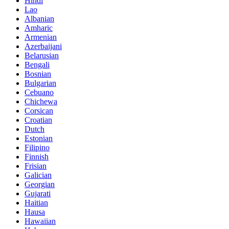
Hindi
Lao
Albanian
Amharic
Armenian
Azerbaijani
Belarusian
Bengali
Bosnian
Bulgarian
Cebuano
Chichewa
Corsican
Croatian
Dutch
Estonian
Filipino
Finnish
Frisian
Galician
Georgian
Gujarati
Haitian
Hausa
Hawaiian