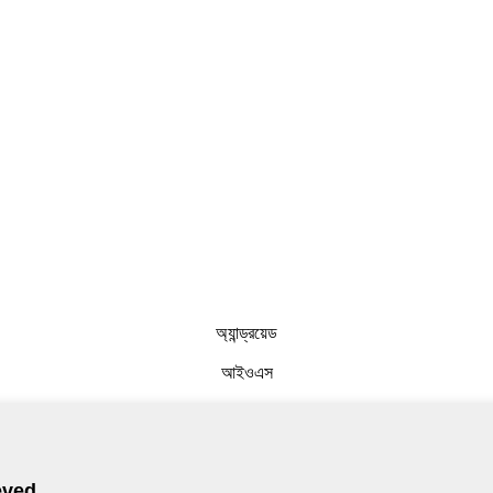
অ্যান্ড্রয়েড
আইওএস