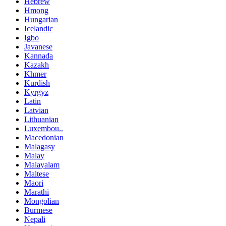
Hebrew
Hmong
Hungarian
Icelandic
Igbo
Javanese
Kannada
Kazakh
Khmer
Kurdish
Kyrgyz
Latin
Latvian
Lithuanian
Luxembou..
Macedonian
Malagasy
Malay
Malayalam
Maltese
Maori
Marathi
Mongolian
Burmese
Nepali