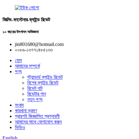
ফিক্সিং-ফাস্টেনার-ব্লাইন্ড রিভেট
১০ বছরের উৎপাদন অভিজ্ঞতা
jin801680@hotmail.com
০০৮৬-১৩৭৭১৪৮৫১৩৩
হোম
আমাদের সম্পর্কে
পণ্য
স্ট্যান্ডার্ড ব্লাইন্ড রিভেট
বিশেষ ব্লাইন্ড রিভেট
রিভেট নাট
রিভেটার গান
নতুন পণ্য
সংবাদ
কারখানা ভ্রমণ
প্রায়শই জিজ্ঞাসিত প্রশ্নাবলী
আমাদের সাথে যোগাযোগ করুন
ভিডিও
English