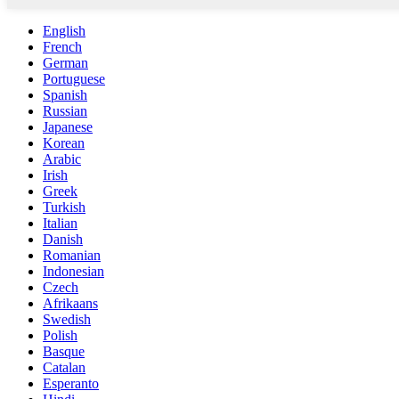
English
French
German
Portuguese
Spanish
Russian
Japanese
Korean
Arabic
Irish
Greek
Turkish
Italian
Danish
Romanian
Indonesian
Czech
Afrikaans
Swedish
Polish
Basque
Catalan
Esperanto