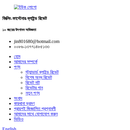
ফিক্সিং-ফাস্টেনার-ব্লাইন্ড রিভেট
১০ বছরের উৎপাদন অভিজ্ঞতা
jin801680@hotmail.com
০০৮৬-১৩৭৭১৪৮৫১৩৩
হোম
আমাদের সম্পর্কে
পণ্য
স্ট্যান্ডার্ড ব্লাইন্ড রিভেট
বিশেষ অন্ধ রিভেট
রিভেট নাট
রিভেটার গান
নতুন পণ্য
সংবাদ
কারখানা ভ্রমণ
প্রায়শই জিজ্ঞাসিত প্রশ্নাবলী
আমাদের সাথে যোগাযোগ করুন
ভিডিও
English