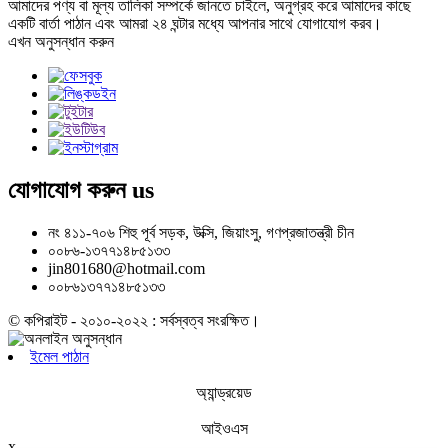
আমাদের পণ্য বা মূল্য তালিকা সম্পর্কে জানতে চাইলে, অনুগ্রহ করে আমাদের কাছে
একটি বার্তা পাঠান এবং আমরা ২৪ ঘন্টার মধ্যে আপনার সাথে যোগাযোগ করব।
এখন অনুসন্ধান করুন
যোগাযোগ করুন
us
নং ৪১১-৭০৬ শিহু পূর্ব সড়ক, উক্সি, জিয়াংসু, গণপ্রজাতন্ত্রী চীন
০০৮৬-১৩৭৭১৪৮৫১৩৩
jin801680@hotmail.com
০০৮৬১৩৭৭১৪৮৫১৩৩
© কপিরাইট - ২০১০-২০২২ : সর্বস্বত্ব সংরক্ষিত।
ইমেল পাঠান
অ্যান্ড্রয়েড
আইওএস
x