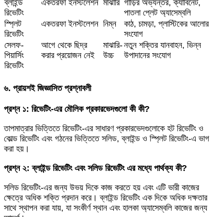
ব্লাইন্ড
একতরফা ইনস্টলেশন
মাঝারি
গাড়ির অভ্যন্তর, ক্যাবিনেট,
রিভেটিং
পাতলা প্লেট অ্যাসেম্বলি
স্প্লিট
একতরফা ইনস্টলেশন
নিম্ন
কাঠ, চামড়া, প্লাস্টিকের আলোর
রিভেটিং
সংযোগ
সেলফ-
আগে থেকে ছিদ্র
মাঝারি-
নতুন শক্তির যানবাহন, ভিন্ন
পিয়ার্সিং
করার প্রয়োজন নেই
উচ্চ
উপাদানের সংযোগ
রিভেটিং
৬. প্রায়শই জিজ্ঞাসিত প্রশ্নাবলী
প্রশ্ন ১: রিভেটিং-এর মৌলিক প্রকারভেদগুলো কী কী?
তাপমাত্রার ভিত্তিতে রিভেটিং-এর সাধারণ প্রকারভেদগুলোকে হট রিভেটিং ও
কোল্ড রিভেটিং এবং গঠনের ভিত্তিতে সলিড, ব্লাইন্ড ও স্প্লিট রিভেটিং-এ ভাগ
করা হয়।
প্রশ্ন ২: ব্লাইন্ড রিভেটিং এবং সলিড রিভেটিং এর মধ্যে পার্থক্য কী?
সলিড রিভেটিং-এর জন্য উভয় দিকে কাজ করতে হয় এবং এটি ভারী কাজের
ক্ষেত্রে অধিক শক্তি প্রদান করে। ব্লাইন্ড রিভেটিং এক দিকে অধিক দক্ষতার
সাথে স্থাপন করা যায়, যা সংকীর্ণ স্থান এবং হালকা অ্যাসেম্বলি কাজের জন্য