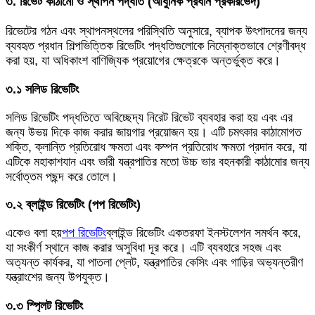
৩. রিভেট কাঠামো ও স্থাপন পদ্ধতি (আধুনিক প্রধান প্রকারভেদ)
রিভেটের গঠন এবং স্থাপনস্থলের পরিস্থিতি অনুসারে, ব্যাপক উৎপাদনের জন্য
ব্যবহৃত প্রধান শিল্পভিত্তিক রিভেটিং পদ্ধতিগুলোকে নিম্নোক্তভাবে শ্রেণীবদ্ধ
করা হয়, যা অধিকাংশ বাণিজ্যিক প্রয়োগের ক্ষেত্রকে অন্তর্ভুক্ত করে।
৩.১ সলিড রিভেটিং
সলিড রিভেটিং পদ্ধতিতে অবিচ্ছেদ্য নিরেট রিভেট ব্যবহার করা হয় এবং এর
জন্য উভয় দিকে কাজ করার জায়গার প্রয়োজন হয়। এটি চমৎকার কাঠামোগত
শক্তি, ক্লান্তি প্রতিরোধ ক্ষমতা এবং কম্পন প্রতিরোধ ক্ষমতা প্রদান করে, যা
এটিকে মহাকাশযান এবং ভারী যন্ত্রপাতির মতো উচ্চ ভার বহনকারী কাঠামোর জন্য
সর্বোত্তম পছন্দ করে তোলে।
৩.২ ব্লাইন্ড রিভেটিং (পপ রিভেটিং)
একেও বলা হয়
পপ রিভেটিং
ব্লাইন্ড রিভেটিং একতরফা ইনস্টলেশন সমর্থন করে,
যা সংকীর্ণ স্থানে কাজ করার অসুবিধা দূর করে। এটি ব্যবহারে সহজ এবং
অত্যন্ত কার্যকর, যা পাতলা প্লেট, যন্ত্রপাতির কেসিং এবং গাড়ির অভ্যন্তরীণ
যন্ত্রাংশের জন্য উপযুক্ত।
৩.৩ স্প্লিট রিভেটিং