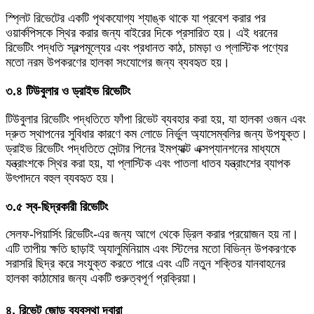
স্প্লিট রিভেটের একটি পৃথকযোগ্য শ্যাঙ্ক থাকে যা প্রবেশ করার পর
ওয়ার্কপিসকে স্থির করার জন্য বাইরের দিকে প্রসারিত হয়। এই ধরনের
রিভেটিং পদ্ধতি স্বল্পমূল্যের এবং প্রধানত কাঠ, চামড়া ও প্লাস্টিক পণ্যের
মতো নরম উপকরণের হালকা সংযোগের জন্য ব্যবহৃত হয়।
৩.৪ টিউবুলার ও ড্রাইভ রিভেটিং
টিউবুলার রিভেটিং পদ্ধতিতে ফাঁপা রিভেট ব্যবহার করা হয়, যা হালকা ওজন এবং
দ্রুত স্থাপনের সুবিধার কারণে কম লোডে নির্ভুল অ্যাসেম্বলির জন্য উপযুক্ত।
ড্রাইভ রিভেটিং পদ্ধতিতে সেন্টার পিনের ইমপ্যাক্ট এক্সপ্যানশনের মাধ্যমে
যন্ত্রাংশকে স্থির করা হয়, যা প্লাস্টিক এবং পাতলা ধাতব যন্ত্রাংশের ব্যাপক
উৎপাদনে বহুল ব্যবহৃত হয়।
৩.৫ স্ব-ছিদ্রকারী রিভেটিং
সেলফ-পিয়ার্সিং রিভেটিং-এর জন্য আগে থেকে ড্রিল করার প্রয়োজন হয় না।
এটি তাপীয় ক্ষতি ছাড়াই অ্যালুমিনিয়াম এবং স্টিলের মতো বিভিন্ন উপকরণকে
সরাসরি ছিদ্র করে সংযুক্ত করতে পারে এবং এটি নতুন শক্তির যানবাহনের
হালকা কাঠামোর জন্য একটি গুরুত্বপূর্ণ প্রক্রিয়া।
৪. রিভেট জোড় ব্যবস্থা দ্বারা