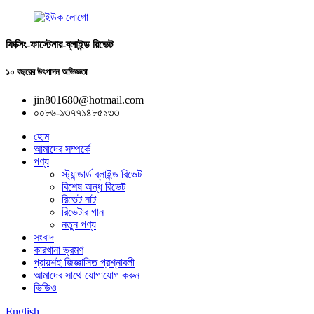
ফিক্সিং-ফাস্টেনার-ব্লাইন্ড রিভেট
১০ বছরের উৎপাদন অভিজ্ঞতা
jin801680@hotmail.com
০০৮৬-১৩৭৭১৪৮৫১৩৩
হোম
আমাদের সম্পর্কে
পণ্য
স্ট্যান্ডার্ড ব্লাইন্ড রিভেট
বিশেষ অন্ধ রিভেট
রিভেট নাট
রিভেটার গান
নতুন পণ্য
সংবাদ
কারখানা ভ্রমণ
প্রায়শই জিজ্ঞাসিত প্রশ্নাবলী
আমাদের সাথে যোগাযোগ করুন
ভিডিও
English