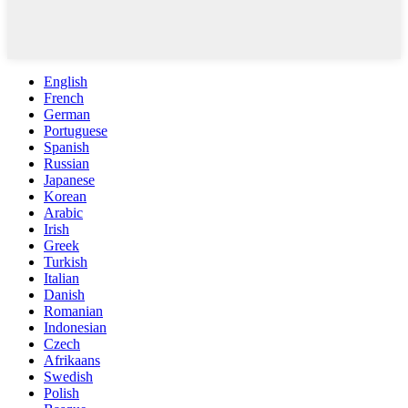
English
French
German
Portuguese
Spanish
Russian
Japanese
Korean
Arabic
Irish
Greek
Turkish
Italian
Danish
Romanian
Indonesian
Czech
Afrikaans
Swedish
Polish