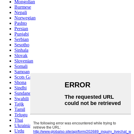
Mongolian
Burmese
Nepali
Norwegian
Pashto
Persian
Punjabi
Serbian
Sesotho
Sinhala
Slovak
Slovenian
Somali
Samoan
Scots Gaelic
Shona
Sindhi
Sundanese
Swahili
Tajik
Tamil
Telugu
Thai
Ukrainian
Urdu