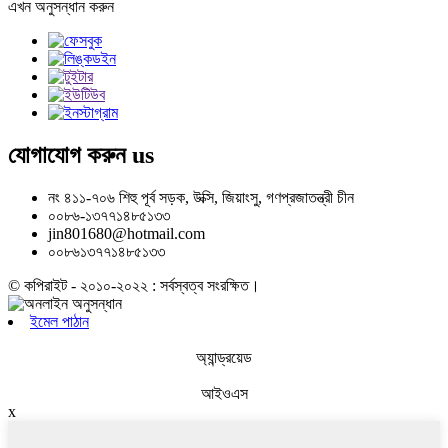
এখন অনুসন্ধান করুন
যোগাযোগ করুন
us
নং ৪১১-৭০৬ শিহু পূর্ব সড়ক, উক্সি, জিয়াংসু, গণপ্রজাতন্ত্রী চীন
০০৮৬-১৩৭৭১৪৮৫১৩৩
jin801680@hotmail.com
০০৮৬১৩৭৭১৪৮৫১৩৩
© কপিরাইট - ২০১০-২০২২ : সর্বস্বত্ব সংরক্ষিত।
ইমেল পাঠান
অ্যান্ড্রয়েড
আইওএস
x