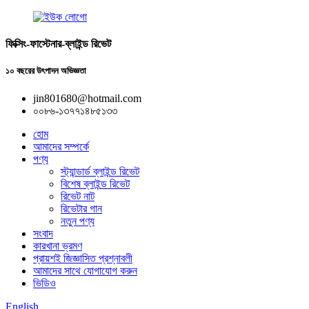
ফিক্সিং-ফাস্টেনার-ব্লাইন্ড রিভেট
১০ বছরের উৎপাদন অভিজ্ঞতা
jin801680@hotmail.com
০০৮৬-১৩৭৭১৪৮৫১৩৩
হোম
আমাদের সম্পর্কে
পণ্য
স্ট্যান্ডার্ড ব্লাইন্ড রিভেট
বিশেষ ব্লাইন্ড রিভেট
রিভেট নাট
রিভেটার গান
নতুন পণ্য
সংবাদ
কারখানা ভ্রমণ
প্রায়শই জিজ্ঞাসিত প্রশ্নাবলী
আমাদের সাথে যোগাযোগ করুন
ভিডিও
English