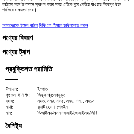
কাঠামো নরম উপাদানে স্থাপন করার সময় এটিকে ঘুরে বেরিয়ে যাওয়ার বিরুদ্ধে উচ্চ
প্রতিরোধ ক্ষমতা দেয়।
আমাদেরকে ইমেল পাঠান
পিডিএফ হিসাবে ডাউনলোড করুন
পণ্যের বিবরণ
পণ্যের ট্যাগ
প্রযুক্তিগত পরামিতি
উপাদান:
ইস্পাত
পৃষ্ঠতল ফিনিশিং:
জিঙ্ক প্রলেপযুক্ত
ব্যাস:
এম৩, এম৪, এম৫, এম৬, এম৮, এম১০
মাথা:
ফ্ল্যাট হেড। প্লেইন
মান:
ডিআইএন/এএনএসআই/জেআইএস/জিবি
বৈশিষ্ট্য