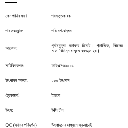
কোম্পানির ধরণ
প্রস্তুতকারক
পারফরম্যান্স:
পরিবেশ-বান্ধব
প্যাঁচযুক্ত নলাকার রিভেট। প্লাস্টিক, স্টিলের
আবেদন:
মতো বিভিন্ন ধাতুতে ব্যবহৃত হয়।
সার্টিফিকেশন:
আইএসও৯০০১
উৎপাদন ক্ষমতা:
২০০ টন/মাস
ট্রেডমার্ক:
ইউকে
উৎস:
উক্সি চীন
QC (সর্বত্র পরিদর্শন)
উৎপাদনের মাধ্যমে স্ব-যাচাই