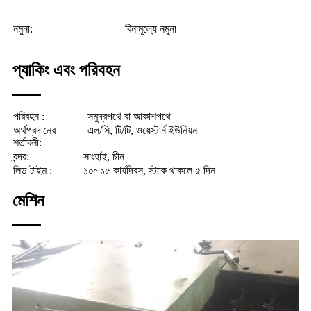
নমুনা:
বিনামূল্যে নমুনা
প্যাকিং এবং পরিবহন
পরিবহন :
সমুদ্রপথে বা আকাশপথে
অর্থপ্রদানের
এল/সি, টি/টি, ওয়েস্টার্ন ইউনিয়ন
শর্তাবলী:
বন্দর:
সাংহাই, চীন
লিড টাইম :
১০~১৫ কার্যদিবস, স্টকে থাকলে ৫ দিন
মেশিন