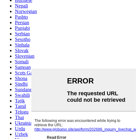
Burmese
Nepali
Norwegian
Pashto
Persian
Punjabi
Serbian
Sesotho
Sinhala
Slovak
Slovenian
Somali
Samoan
Scots Gaelic
Shona
Sindhi
Sundanese
Swahili
Tajik
Tamil
Telugu
Thai
Ukrainian
Urdu
Uzbek