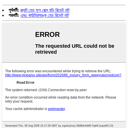
পূর্ববর্তী:
ফ্ল্যাট হেড ফুল হেক্স বডি রিভেট নাট
পরবর্তী:
এম৫ কাউন্টারসাঙ্ক হেড রিভেট নাট