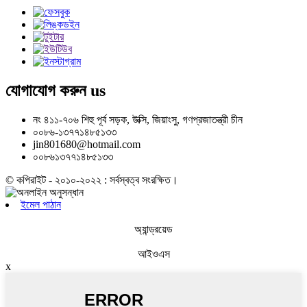
যোগাযোগ করুন
us
নং ৪১১-৭০৬ শিহু পূর্ব সড়ক, উক্সি, জিয়াংসু, গণপ্রজাতন্ত্রী চীন
০০৮৬-১৩৭৭১৪৮৫১৩৩
jin801680@hotmail.com
০০৮৬১৩৭৭১৪৮৫১৩৩
© কপিরাইট - ২০১০-২০২২ : সর্বস্বত্ব সংরক্ষিত।
ইমেল পাঠান
অ্যান্ড্রয়েড
আইওএস
x