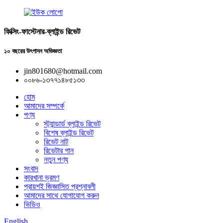
ফিক্সিং-ফাস্টেনার-ব্লাইন্ড রিভেট
১০ বছরের উৎপাদন অভিজ্ঞতা
jin801680@hotmail.com
০০৮৬-১৩৭৭১৪৮৫১৩৩
হোম
আমাদের সম্পর্কে
পণ্য
স্ট্যান্ডার্ড ব্লাইন্ড রিভেট
বিশেষ ব্লাইন্ড রিভেট
রিভেট নাট
রিভেটার গান
নতুন পণ্য
সংবাদ
কারখানা ভ্রমণ
প্রায়শই জিজ্ঞাসিত প্রশ্নাবলী
আমাদের সাথে যোগাযোগ করুন
ভিডিও
English