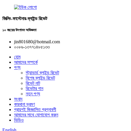
ফিক্সিং-ফাস্টেনার-ব্লাইন্ড রিভেট
১০ বছরের উৎপাদন অভিজ্ঞতা
jin801680@hotmail.com
০০৮৬-১৩৭৭১৪৮৫১৩৩
হোম
আমাদের সম্পর্কে
পণ্য
স্ট্যান্ডার্ড ব্লাইন্ড রিভেট
বিশেষ ব্লাইন্ড রিভেট
রিভেট নাট
রিভেটার গান
নতুন পণ্য
সংবাদ
কারখানা ভ্রমণ
প্রায়শই জিজ্ঞাসিত প্রশ্নাবলী
আমাদের সাথে যোগাযোগ করুন
ভিডিও
English