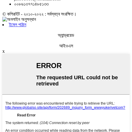
০০৮৬১৩৭৭১৪৮৫১৩৩
© কপিরাইট - ২০১০-২০২২ : সর্বস্বত্ব সংরক্ষিত।
ইমেল পাঠান
অ্যান্ড্রয়েড
আইওএস
x